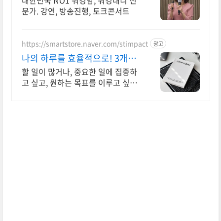
대한민국 NO1 워킹맘, 워킹대디 전
문가. 강연, 방송진행, 토크콘서트
https://smartstore.naver.com/stimpact
광고
나의 하루를 효율적으로! 3개월
분 다이어리
할 일이 많거나, 중요한 일에 집중하
고 싶고, 원하는 목표를 이루고 싶다
면 클릭! 효율적이고, 계획적인 준비
를 위한 선택! 플랜퍼데이 다이어리
를 만나보세요!